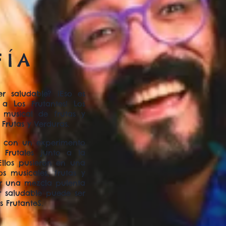
FÍA
r saludable? ¡Eso es
 Los Frutantes! Los
 musical de frutas y
 Frutas y Verduras.
7 con un experimento
 Frutales junto a la
 Ellos pusieron en una
os musicales, frutas y
ar una mezcla pulenta
 saludable puede ser
s FrutanteS.