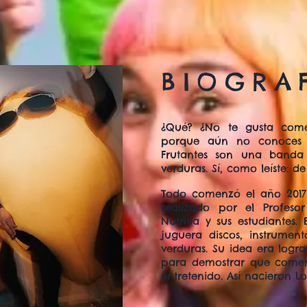
BIOGRA
¿Qué? ¿No te gusta come
porque aún no conoces a
Frutantes son una banda
verduras. Sí, como leíste: de
Todo comenzó el año 201
realizado por el Profesor
Nutritía y sus estudiantes.
juguera discos, instrument
verduras. Su idea era logr
para demostrar que comer
entretenido. Así nacieron Lo